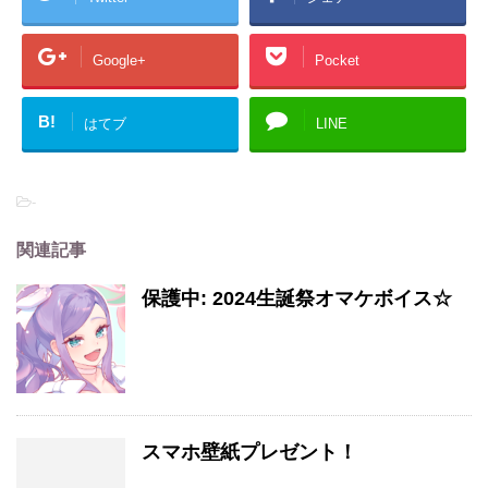
Google+
Pocket
B!
はてブ
LINE
-
関連記事
保護中: 2024生誕祭オマケボイス☆
スマホ壁紙プレゼント！