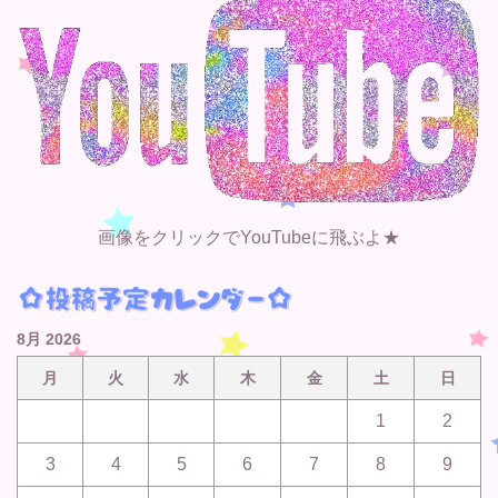
画像をクリックでYouTubeに飛ぶよ★
8月 2026
月
火
水
木
金
土
日
1
2
3
4
5
6
7
8
9