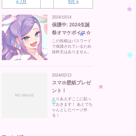
« 7月
9月 »
2024/10/14
保護中: 2024生誕
祭オマケボイス☆
この投稿はパスワード
で保護されているため
抜粋文はありません。
2024/02/13
スマホ壁紙プレゼ
ント！
とりあえずここに貼っ
ておきます！ あとでち
ゃんとしたページ作
る！