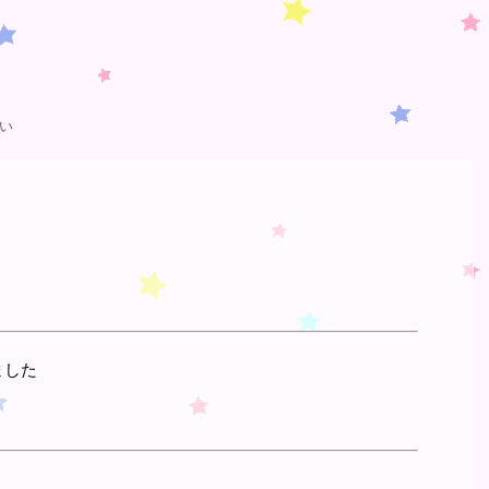
い
ました