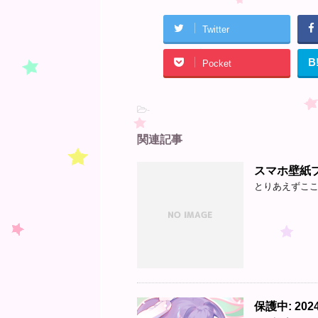
Twitter
B
Pocket
-
関連記事
スマホ壁紙
とりあえずここ
保護中: 2